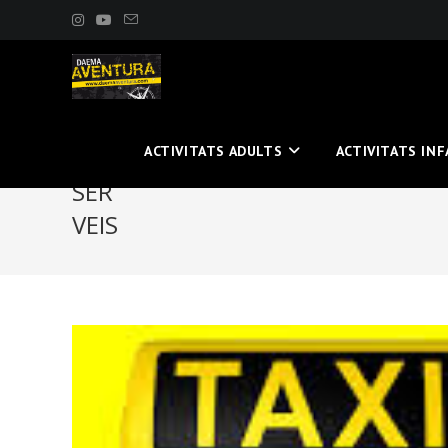
Saltar
al
contenido
ACTIVITATS ADULTS
ACTIVITATS IN
SER
VEIS