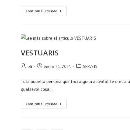
ZONA
Continuar Leyendo
PICNIC
VESTUARIS
Autor
Publicación
Categoría
eli
enero 21, 2021
SERVEIS
de
de
de
la
la
la
Tota aquella persona que faci alguna activitat te dret a 
entrada:
entrada:
entrada:
qualsevol cosa.…
VESTUARIS
Continuar Leyendo