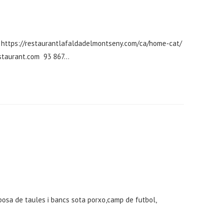
 https://restaurantlafaldadelmontseny.com/ca/home-cat/
estaurant.com 93 867…
posa de taules i bancs sota porxo,camp de futbol,