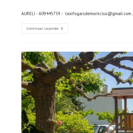
de
de
de
la
la
la
AURELI - 609445759 - taxifogarsdemontclus@gmail.com 
entrada:
entrada:
entrada:
TAXI
Continuar Leyendo