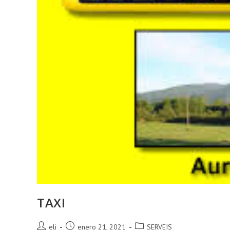
TAXI
Autor
Publicación
Categoría
eli
enero 21, 2021
SERVEIS