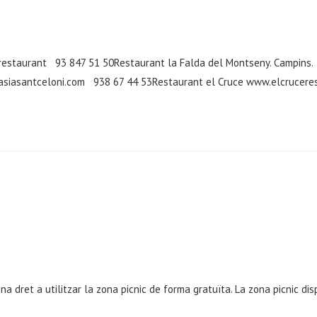
estaurant 93 847 51 50Restaurant la Falda del Montseny. Campins.
masiasantceloni.com 938 67 44 53Restaurant el Cruce www.elcrucer
dret a utilitzar la zona picnic de forma gratuïta. La zona picnic dis