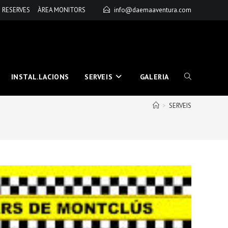
RESERVES
ÀREA MONITORS
info@daemaaventura.com
INSTAL.LACIONS
SERVEIS
GALERIA
ALTERNAR
>
SERVEIS
BÚSQUEDA
DE
LA
WEB