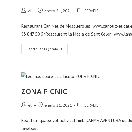
Autor
Publicación
Categoría
eli
enero 21, 2021
SERVEIS
de
de
de
la
la
la
Restaurant Can Net de Mosqueroles www.canputxet.cat/r
entrada:
entrada:
entrada:
93 847 50 54Restaurant la Masia de Sant Celoni www.la
RESTAURANTS
Continuar Leyendo
ZONA PICNIC
Autor
Publicación
Categoría
eli
enero 21, 2021
SERVEIS
de
de
de
la
la
la
Realitzar qualsevol activitat amb DAEMA AVENTURA us dona 
entrada:
entrada:
entrada:
lavabos…