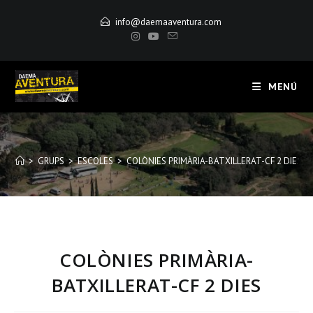
Saltar
info@daemaaventura.com
al
contenido
MENÚ
>
GRUPS
>
ESCOLES
>
COLÒNIES PRIMÀRIA-BATXILLERAT-CF 2 DIES
COLÒNIES PRIMÀRIA-
BATXILLERAT-CF 2 DIES